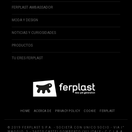
FERPLAST AMBASSADOR
MODA Y DESIGN
NOTICIAS Y CURIOSIDADES
PRODUCTOS
TU ERES FERPLAST
HOME
ACERCA DE
PRIVACY POLICY
COOKIE
FERPLAST
© 2019 FERPLAST S.P.A. - SOCIETÀ CON UNICO SOCIO - VIA I°
MAGGIO, 5 - 36070 CASTELGOMBERTO (VI) ITALY - C.C.I.A.A.