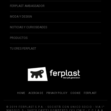
FERPLAST AMBASSADOR
MODA Y DESIGN
NOTICIAS Y CURIOSIDADES
PRODUCTOS
TU ERES FERPLAST
HOME
ACERCA DE
PRIVACY POLICY
COOKIE
FERPLAST
© 2019 FERPLAST S.P.A. - SOCIETÀ CON UNICO SOCIO - VIA I°
MAGGIO, 5 - 36070 CASTELGOMBERTO (VI) ITALY - C.C.I.A.A.