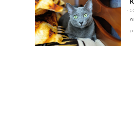
2 
Wh