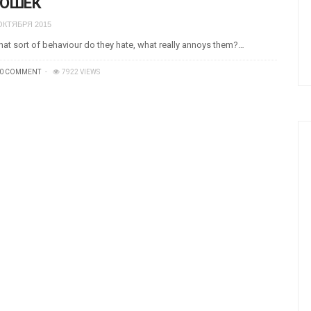
КОШЕК
ОКТЯБРЯ 2015
at sort of behaviour do they hate, what really annoys them?…
0 COMMENT
7922 VIEWS