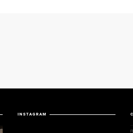
INSTAGRAM
Instagram вернул неверные данные.
F