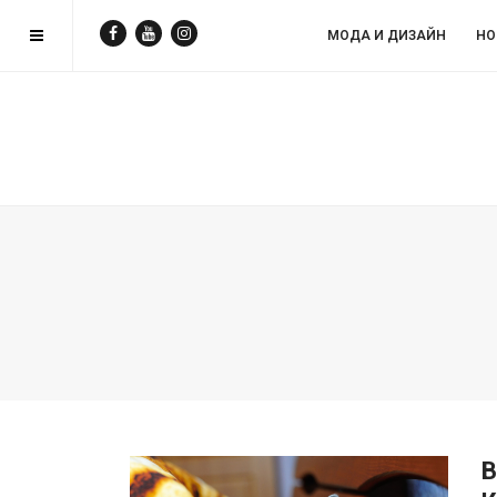
МОДА И ДИЗAЙН
НО
В