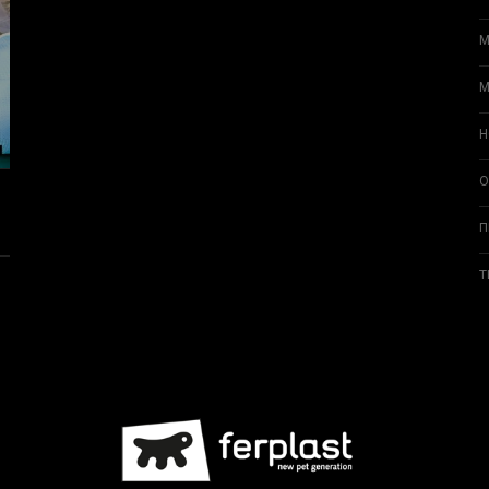
М
М
Н
О
П
Т