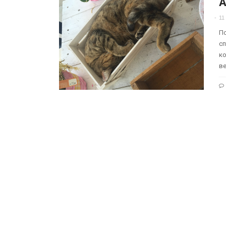
А
11
По
сп
ко
в