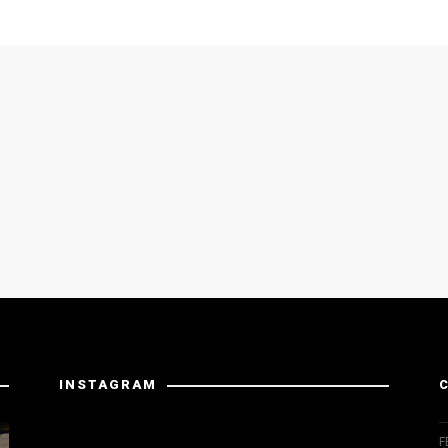
INSTAGRAM
Instagram вернул неверные данные.
F