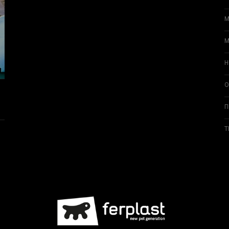
М
М
Н
О
П
Т