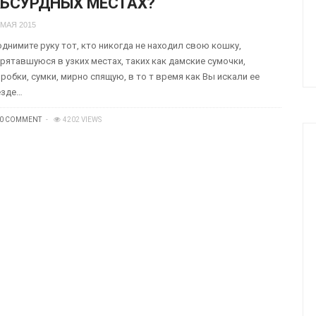
БСУРДНЫХ МЕСТАХ?
 МАЯ 2015
днимите руку тот, кто никогда не находил свою кошку,
рятавшуюся в узких местах, таких как дамские сумочки,
робки, сумки, мирно спящую, в то т время как Вы искали ее
езде…
0 COMMENT
4202 VIEWS