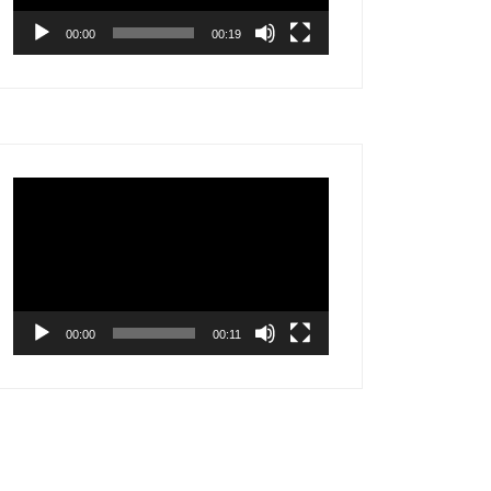
00:00
00:19
Видеоплеер
00:00
00:11