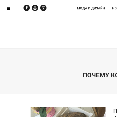
МОДА И ДИЗAЙН
НО
ПОЧЕМУ К
П